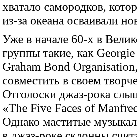
хватало самородков, кото
из-за океана осваивали но
Уже в начале 60-х в Вели
группы такие, как Georgie
Graham Bond Organisation
совместить в своем творч
Отголоски джаз-рока слыш
«The Five Faces of Manfr
Однако маститые музыкал
в джаз-роке склонны счит