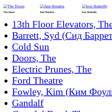
The Doors
Jimi Hendrix
Iron Butterfly
13th Floor Elevators, Th
Barrett, Syd (Сид Барр
Cold Sun
Doors, The
Electric Prunes, The
Ford Theatre
Fowley, Kim (Ким Фоул
Gandalf