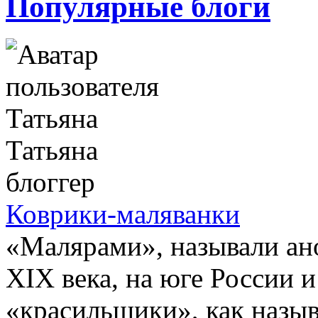
Популярные блоги
Татьяна
блоггер
Коврики-маляванки
«Малярами», называли ан
XIX века, на юге России 
«красильщики», как назыв