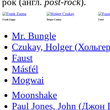
рок (англ.
post-rock
).
Frank Zappa
Holger Czukay
Faust
Mr. Bungle
Czukay, Holger (Хольг
Faust
Másfél
Mogwai
Moonshake
Paul Jones, John (Джо