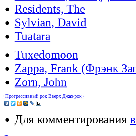
Residents, The
Sylvian, David
Tuatara
Tuxedomoon
Zappa, Frank (Фрэнк З
Zorn, John
‹ Прогрессивный рок
Вверх
Джаз-рок ›
Для комментирования
в