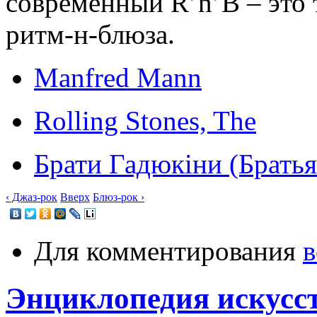
современный R’n’B – это 
ритм-н-блюза.
Manfred Mann
Rolling Stones, The
Брати Гадюкіни (Брать
‹ Джаз-рок
Вверх
Блюз-рок ›
Для комментирования
в
Энциклопедия искусс