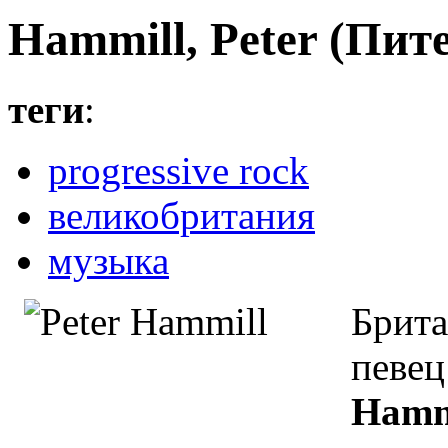
Hammill, Peter (Пи
теги
:
progressive rock
великобритания
музыка
Брита
певе
Hamm