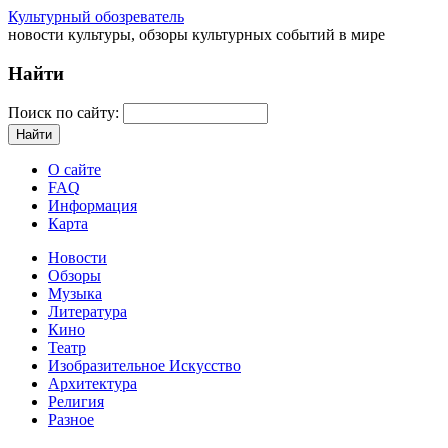
Культурный обозреватель
новости культуры, обзоры культурных событий в мире
Найти
Поиск по сайту:
О сайте
FAQ
Информация
Карта
Новости
Обзоры
Музыка
Литература
Кино
Театр
Изобразительное Искусство
Архитектура
Религия
Разное