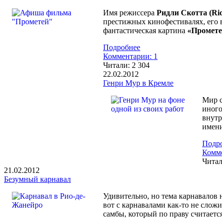
Имя режиссера
Ридли Скотта (Ridl
престижных кинофестивалях, его в
фантастическая картина
«Промете
Подробнее
Комментарии: 1
Читали:
2 304
22.02.2012
Генри Мур в Кремле
Мир с
иного
внутр
имен
Подр
Комме
Чита
21.02.2012
Безумный карнавал
Удивительно, но тема карнавалов 
вот с карнавалами как-то не сложил
самбы, который по праву считае