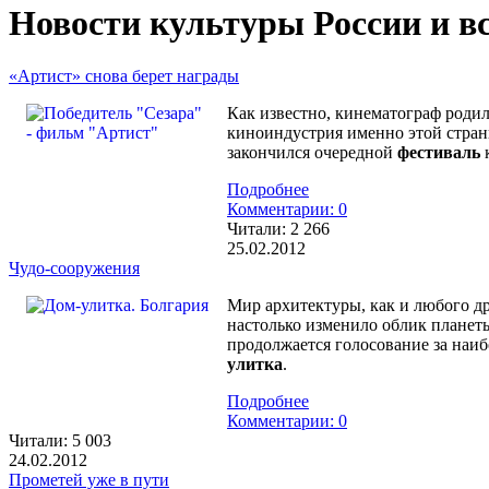
Новости культуры России и в
«Артист» снова берет награды
Как известно, кинематограф родил
киноиндустрия именно этой стран
закончился очередной
фестиваль
к
Подробнее
Комментарии: 0
Читали:
2 266
25.02.2012
Чудо-сооружения
Мир архитектуры, как и любого др
настолько изменило облик планеты
продолжается голосование за наи
улитка
.
Подробнее
Комментарии: 0
Читали:
5 003
24.02.2012
Прометей уже в пути