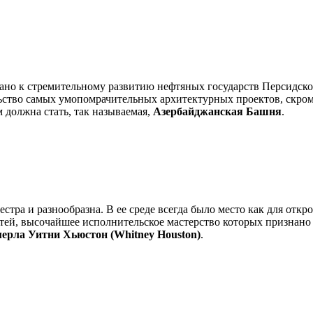
ано к стремительному развитию нефтяных государств Персидског
ство самых умопомрачительных архитектурных проектов, скром
м должна стать, так называемая,
Азербайджанская Башня
.
стра и разнообразна. В ее среде всегда было место как для о
стей, высочайшее исполнительское мастерство которых признано 
ерла Уитни Хьюстон (Whitney Houston)
.