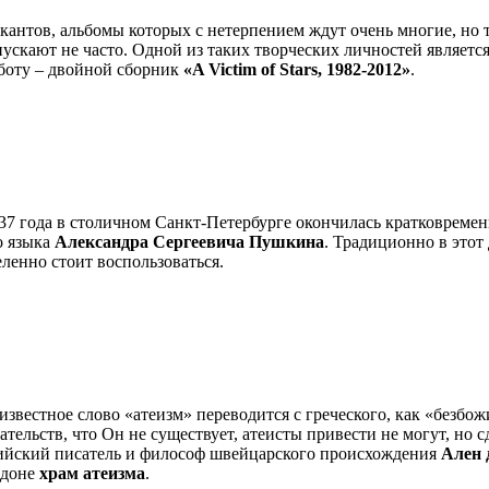
антов, альбомы которых с нетерпением ждут очень многие, но те
ускают не часто. Одной из таких творческих личностей являетс
боту – двойной сборник
«A Victim of Stars, 1982-2012»
.
37 года в столичном Санкт-Петербурге окончилась кратковремен
о языка
Александра Сергеевича Пушкина
. Традиционно в этот
ленно стоит воспользоваться.
известное слово «атеизм» переводится с греческого, как «безбожие»
ательств, что Он не существует, атеисты привести не могут, но 
йский писатель и философ швейцарского происхождения
Ален д
ндоне
храм атеизма
.