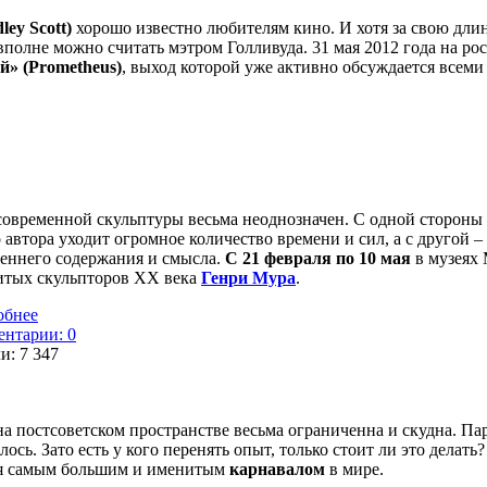
ey Scott)
хорошо известно любителям кино. И хотя за свою длин
полне можно считать мэтром Голливуда. 31 мая 2012 года на рос
й» (Prometheus)
, выход которой уже активно обсуждается всем
овременной скульптуры весьма неоднозначен. С одной стороны –
 автора уходит огромное количество времени и сил, а с другой –
еннего содержания и смысла.
С 21 февраля по 10 мая
в музеях
итых скульпторов ХХ века
Генри Мура
.
обнее
нтарии: 0
ли:
7 347
на постсоветском пространстве весьма ограниченна и скудна. П
ось. Зато есть у кого перенять опыт, только стоит ли это делать
тся самым большим и именитым
карнавалом
в мире.