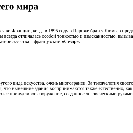
сего мира
ся во Франции, когда в 1895 году в Париже братья Люмьер прод
ы всегда отличалась особой тонкостью и изысканностью, вызыв
иноискусства – французский
«Сезар»
.
угого вида искусства, очень многогранен. За тысячелетия своег
, что нынешние здания воспринимаются также естественно, как 
более причудливое сооружение, созданное человеческими рукам