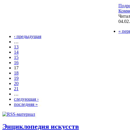
Подр
Комме
Чита
04.02
« пер
‹ предыдущая
…
13
14
15
16
17
18
19
20
21
…
следующая ›
последняя »
Энциклопедия искусств