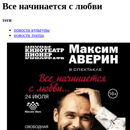
Все начинается с любви
теги
:
новости культуры
новости театра