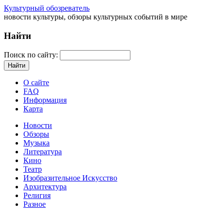
Культурный обозреватель
новости культуры, обзоры культурных событий в мире
Найти
Поиск по сайту:
О сайте
FAQ
Информация
Карта
Новости
Обзоры
Музыка
Литература
Кино
Театр
Изобразительное Искусство
Архитектура
Религия
Разное