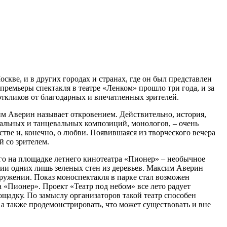
оскве, и в других городах и странах, где он был представлен
емьеры спектакля в театре «Ленком» прошло три года, и за
ткликов от благодарных и впечатленных зрителей.
им Аверин называет откровением. Действительно, история,
ыкальных и танцевальных композиций, монологов, – очень
стве и, конечно, о любви. Появившаяся из творческого вечера
й со зрителем.
ого на площадке летнего кинотеатра «Пионер» – необычное
ии одних лишь зеленых стен из деревьев. Максим Аверин
ружении. Показ моноспектакля в парке стал возможен
 «Пионер». Проект «Театр под небом» все лето радует
щадку. По замыслу организаторов такой театр способен
 а также продемонстрировать, что может существовать и вне