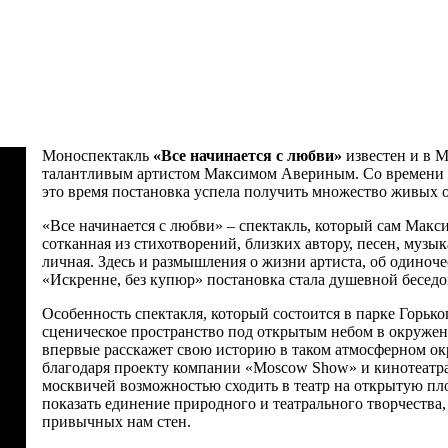
Моноспектакль
«Все начинается с любви»
известен и в М
талантливым артистом Максимом Авериным. Со времени пр
это время постановка успела получить множество живых о
«Все начинается с любви» – спектакль, который сам Макс
сотканная из стихотворений, близких автору, песен, муз
личная. Здесь и размышления о жизни артиста, об одиноче
«Искренне, без купюр» постановка стала душевной беседо
Особенность спектакля, который состоится в парке Горьк
сценическое пространство под открытым небом в окружен
впервые расскажет свою историю в таком атмосферном ок
благодаря проекту компании «Moscow Show» и кинотеатра
москвичей возможностью сходить в театр на открытую пло
показать единение природного и театрального творчества,
привычных нам стен.