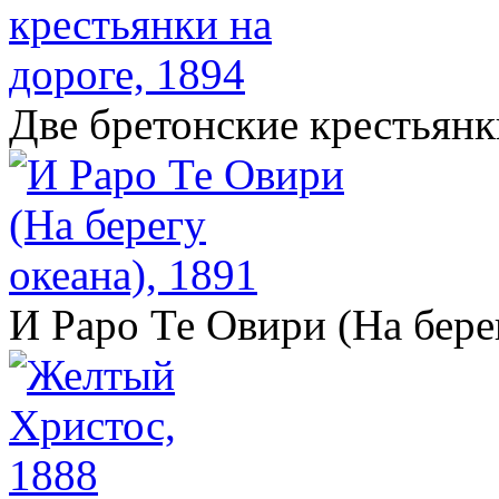
Две бретонские крестьянк
И Раро Те Овири (На бере