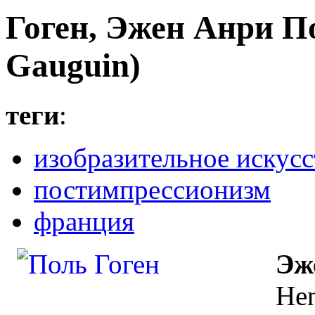
Гоген, Эжен Анри По
Gauguin)
теги
:
изобразительное искусс
постимпрессионизм
франция
Эж
Hen