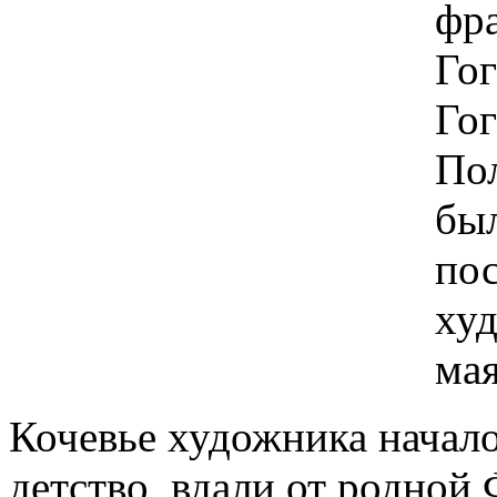
фр
Гог
Гог
Пол
бы
по
худ
мая
Кочевье художника начало
детство, вдали от родно