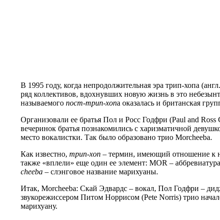
В 1995 году, когда непродолжительная эра трип-хопа (англ
ряд коллективов, вдохнувших новую жизнь в это небезын
называемого
пост-трип-хоп
а оказалась и британская гру
Организовали ее братья Пол и Росс Годфри (Paul and Ross
вечеринок братья познакомились с харизматичной девушк
место вокалистки. Так было образовано трио Morcheeba.
Как известно,
трип-хоп
– термин, имеющий отношение к н
также «вплели» еще один ее элемент: MOR – аббревиатура
cheeba
– слэнговое название марихуаны.
Итак, Morcheeba: Скай Эдвардс – вокал, Пол Годфри – дид
звукорежиссером Питом Норрисом (Pete Norris) трио начало
марихуану.