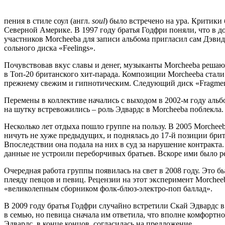
пения в стиле соул (англ.
soul
) было встречено на ура. Критики 
Северной Америке. В 1997 году братья Годфри поняли, что в 
участников Morcheeba для записи альбома пригласил сам Дэвид
сольного диска «Feelings».
Почувствовав вкус славы и денег, музыканты Morcheeba решаю
в Топ-20 британского хит-парада. Композиции Morcheeba стали
прежнему свежим и гипнотическим. Следующий диск «Fragment
Перемены в коллективе начались с выходом в 2002-м году аль
на шутку встревожились – роль Эдвардс в Morcheeba поблекла.
Несколько лет отдыха пошло группе на пользу. В 2005 Morchee
ничуть не хуже предыдущих, и поднялась до 17-й позиции брит
Впоследствии она подала на них в суд за нарушение контракта
данные не устроили переборчивых братьев. Вскоре ими было ре
Очередная работа группы появилась на свет в 2008 году. Это 
плеяду певцов и певиц. Рецензии на этот эксперимент Morchee
«великолепным сборником фолк-блюз-электро-поп баллад».
В 2009 году братья Годфри случайно встретили Скай Эдвардс 
в семью, но певица сначала им ответила, что вполне комфортно
Эдвардс, в конце концов, согласилась на предложение.