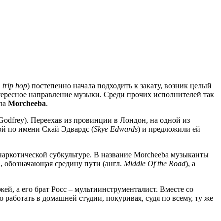
.
trip hop
) постепенно начала подходить к закату, возник целый
тересное направление музыки. Среди прочих исполнителей так
ппа
Morcheeba
.
 Godfrey). Переехав из провинции в Лондон, на одной из
ой по имени Скай Эдвардс (
Skye Edwards
) и предложили ей
аркотической субкультуре. В название Morcheeba музыканты
, обозначающая средину пути (англ.
Middle Of the Road
), а
жей, а его брат Росс – мультиинструменталист. Вместе со
 работать в домашней студии, покуривая, судя по всему, ту же