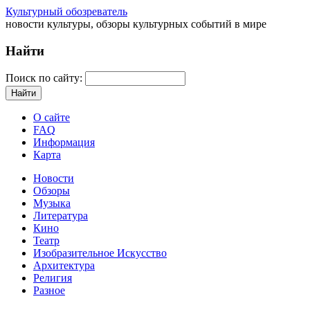
Культурный обозреватель
новости культуры, обзоры культурных событий в мире
Найти
Поиск по сайту:
О сайте
FAQ
Информация
Карта
Новости
Обзоры
Музыка
Литература
Кино
Театр
Изобразительное Искусство
Архитектура
Религия
Разное