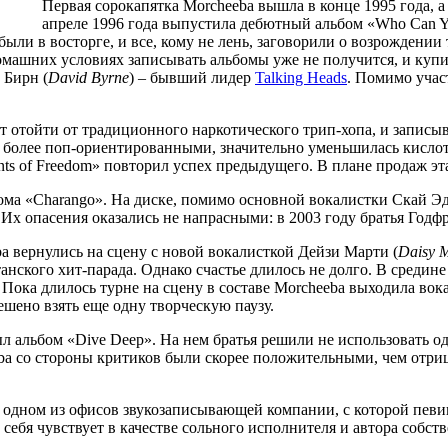
Первая сорокапятка Morcheeba вышла в конце 1995 года, а
апреле 1996 года выпустила дебютный альбом «Who Can Yo
были в восторге, и все, кому не лень, заговорили о возрождении
домашних условиях записывать альбомы уже не получится, и ку
 Бирн (
David Byrne
) – бывший лидер
Talking Heads
. Помимо участ
т отойти от традиционного наркотического трип-хопа, и записы
 более поп-ориентированными, значительно уменьшилась кислотн
s of Freedom» повторил успех предыдущего. В плане продаж эта
бома «Charango». На диске, помимо основной вокалистки Скай Э
 Их опасения оказались не напрасными: в 2003 году братья Годф
ba вернулись на сцену с новой вокалисткой Дейзи Марти (
Daisy 
анского хит-парада. Однако счастье длилось не долго. В средин
. Пока длилось турне на сцену в составе Morcheeba выходила во
шено взять еще одну творческую паузу.
был альбом «Dive Deep». На нем братья решили не использовать о
ba со стороны критиков были скорее положительными, чем отриц
в одном из офисов звукозаписывающей компании, с которой певи
 себя чувствует в качестве сольного исполнителя и автора собст