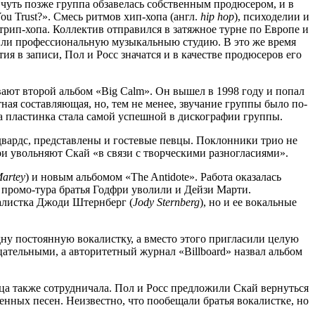
 чуть позже группа обзавелась собственным продюсером, и в
u Trust?». Смесь ритмов хип-хопа (англ.
hip hop
), психоделии и
 трип-хопа. Коллектив отправился в затяжное турне по Европе и
пили профессиональную музыкальныю студию. В это же время
ия в записи, Пол и Росс значатся и в качестве продюсеров его
вают второй альбом «Big Calm». Он вышел в 1998 году и попал
ая составляющая, но, тем не менее, звучание группы было по-
 пластинка стала самой успешной в дискографии группы.
двардс, представлены и гостевые певцы. Поклонники трио не
ри увольняют Скай «в связи с творческими разногласиями».
Martey
) и новым альбомом «The Antidote». Работа оказалась
е промо-тура братья Годфри уволили и Дейзи Марти.
калистка Джоди Штернберг (
Jody Sternberg
), но и ее вокальные
дну постоянную вокалистку, а вместо этого пригласили целую
ательными, а авторитетный журнал «Billboard» назвал альбом
ца также сотрудничала. Пол и Росс предложили Скай вернуться
венных песен. Неизвестно, что пообещали братья вокалистке, но