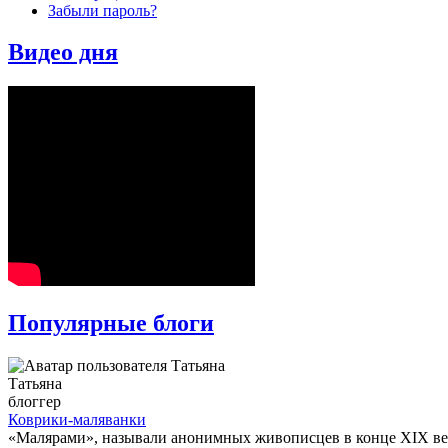
Забыли пароль?
Видео дня
Популярные блоги
Татьяна
блоггер
Коврики-маляванки
«Малярами», называли анонимных живописцев в конце XIX века