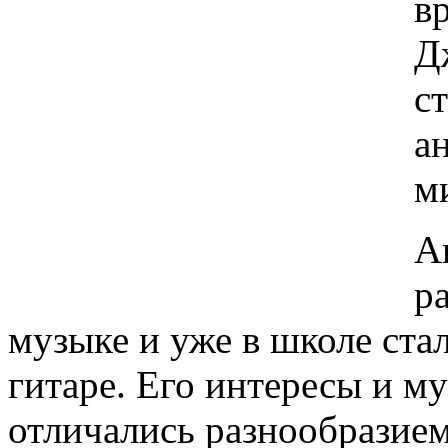
в
Д
с
а
м
А
р
музыке и уже в школе стал
гитаре. Его интересы и м
отличались разнообразием: