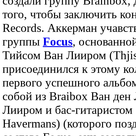
создали группу Brainbox,
того, чтобы заключить кон
Records. Аккерман учавст
группы
Focus
, основанно
Тийсом Ван Лииром (Thjis
присоединился к этому ко
первого успешного альбом
собой из Braibox Ван ден 
Лииром и бас-гитаристом
Havermans) (которого позд